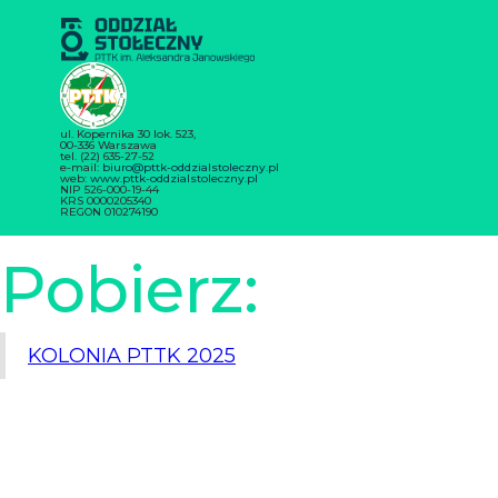
ul. Kopernika 30 lok. 523,
00-336 Warszawa
tel. (22) 635-27-52
e-mail:
biuro@pttk-oddzialstoleczny.pl
web:
www.pttk-oddzialstoleczny.pl
NIP 526-000-19-44
KRS 0000205340
REGON 010274190
Pobierz:
KOLONIA PTTK 2025